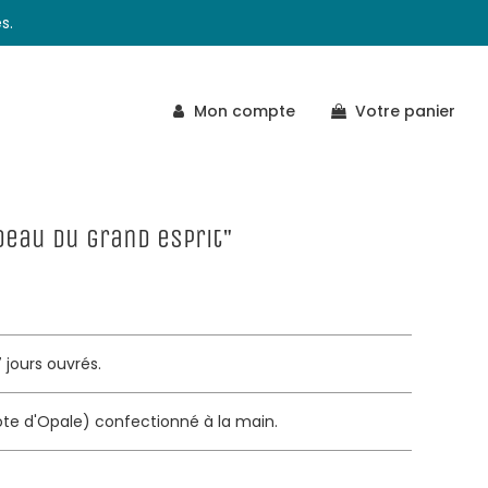
s.
Mon compte
Votre panier
deau du grand esprit"
jours ouvrés.
ote d'Opale) confectionné à la main.