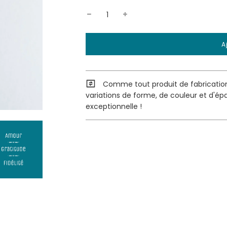
C
A
h
a
r
g
Comme tout produit de fabrication 
e
variations de forme, de couleur et d'ép
e
exceptionnelle !
n
t
e
n
c
o
u
r
s
.
.
.