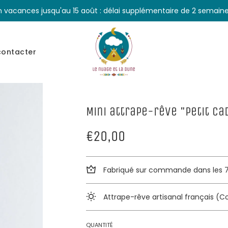
n vacances jusqu'au 15 août : délai supplémentaire de 2 semaine
contacter
Mini attrape-rêve "Petit ca
Prix
Prix
€20,00
réduit
régulier
Fabriqué sur commande dans les 7 
Attrape-rêve artisanal français (C
QUANTITÉ