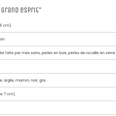
 grand esprit"
(5 cm).
ton.
ée faite par mes soins, perles en bois, perles de rocaille en verre.
, argile, marron, noir, gris.
de 7 cm).