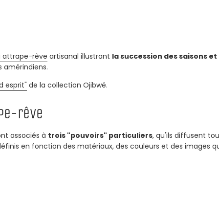
i
attrape-rêve
artisanal i
llustrant
la succession des saisons et 
s amérindiens.
 esprit"
de la collection Ojibwé.
pe-rêve
nt associés à
trois "pouvoirs" particuliers
, qu'ils diffusent t
inis en fonction des matériaux, des couleurs et des images qu'